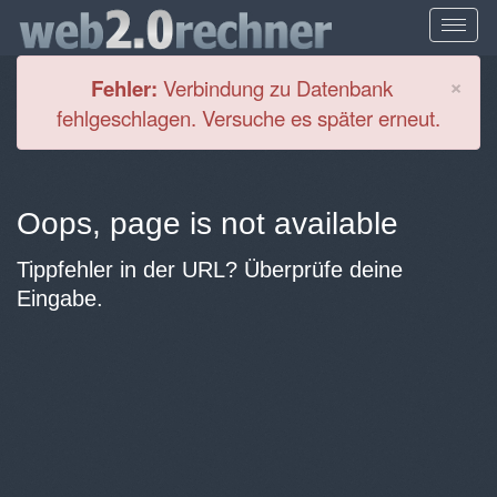
Cl
×
Fehler:
Verbindung zu Datenbank
fehlgeschlagen. Versuche es später erneut.
Oops, page is not available
Tippfehler in der URL? Überprüfe deine
Eingabe.