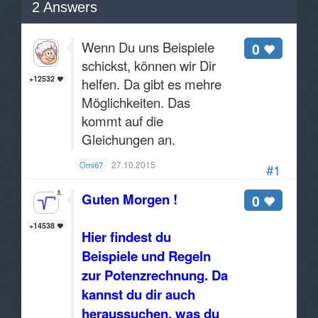
2
Answers
Wenn Du uns Beispiele
0
schickst, können wir Dir
+12532
helfen. Da gibt es mehre
Möglichkeiten. Das
kommt auf die
Gleichungen an.
27.10.2015
Omi67
#1
Guten Morgen !
0
+14538
Hier findest du
Beispiele und Regeln
zur Potenzrechnung. Da
kannst du dir auch
heraussuchen, was du