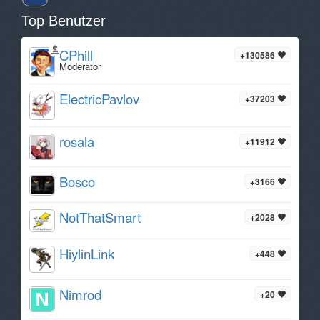
Top Benutzer
CPhill
+130586
Moderator
ElectricPavlov
+37203
rosala
+11912
Bosco
+3166
NotThatSmart
+2028
HiylinLink
+448
Nimrod
+20