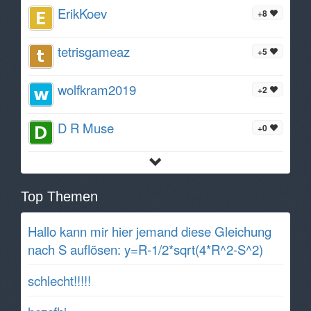
ErikKoev
+8
tetrisgameaz
+5
wolfkram2019
+2
D R Muse
+0
Top Themen
Hallo kann mir hier jemand diese Gleichung
nach S auflösen: y=R-1/2*sqrt(4*R^2-S^2)
schlecht!!!!!