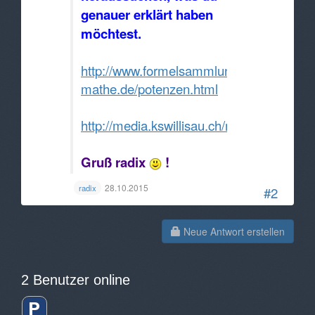
genauer erklärt haben
möchtest.
http://www.formelsammlung-
mathe.de/potenzen.html
http://media.kswillisau.ch/ma/repetition
Gruß radix
!
28.10.2015
radix
#2
Neue Antwort erstellen
2 Benutzer online