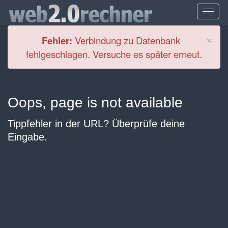
Cl
×
Fehler:
Verbindung zu Datenbank
fehlgeschlagen. Versuche es später erneut.
Oops, page is not available
Tippfehler in der URL? Überprüfe deine
Eingabe.