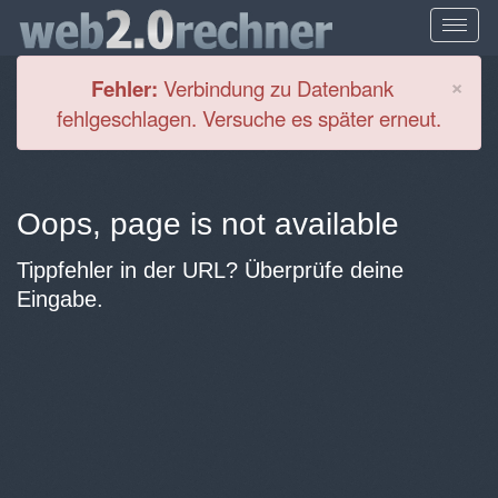
Cl
×
Fehler:
Verbindung zu Datenbank
fehlgeschlagen. Versuche es später erneut.
Oops, page is not available
Tippfehler in der URL? Überprüfe deine
Eingabe.