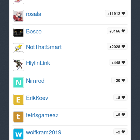
rosala
+11912
Bosco
+3166
NotThatSmart
+2028
HiylinLink
+448
Nimrod
+20
ErikKoev
+8
tetrisgameaz
+5
wolfkram2019
+2