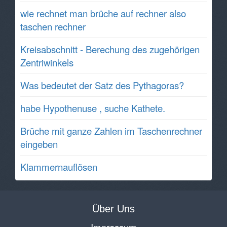
wie rechnet man brüche auf rechner also
taschen rechner
Kreisabschnitt - Berechung des zugehörigen
Zentriwinkels
Was bedeutet der Satz des Pythagoras?
habe Hypothenuse , suche Kathete.
Brüche mit ganze Zahlen im Taschenrechner
eingeben
Klammernauflösen
Über Uns
Impressum