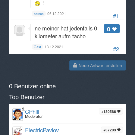
!
06.12.2021
asinus
#1
ne meiner hat jedenfalls 0
0
kilometer aufm tacho
13.12.2021
Gast
#2
Neue Antwort erstellen
0 Benutzer online
Top Benutzer
CPhill
+130586
Moderator
ElectricPavlov
+37203