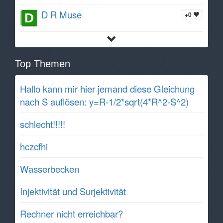
D R Muse
+0
Top Themen
Hallo kann mir hier jemand diese Gleichung
nach S auflösen: y=R-1/2*sqrt(4*R^2-S^2)
schlecht!!!!!
hczcfhi
Wasserbecken
Injektivität und Surjektivität
Rechner nicht erreichbar?