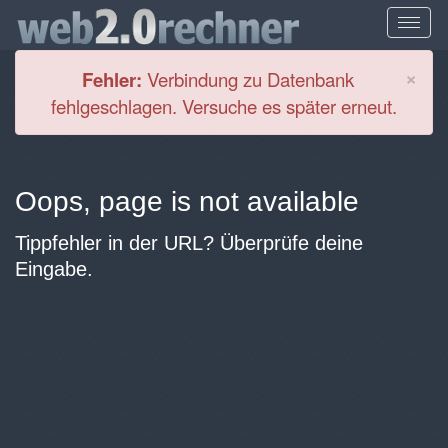
Cl
×
Fehler:
Verbindung zu Datenbank
fehlgeschlagen. Versuche es später erneut.
Oops, page is not available
Tippfehler in der URL? Überprüfe deine
Eingabe.