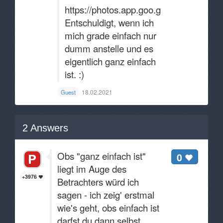
https://photos.app.goo.gl/Sosf87sHXV
Entschuldigt, wenn ich
mich grade einfach nur
dumm anstelle und es
eigentlich ganz einfach
ist. :)
18.02.2021
Guest
2
Answers
Obs "ganz einfach ist"
0
liegt im Auge des
+3976
Betrachters würd ich
sagen - ich zeig' erstmal
wie's geht, obs einfach ist
darfst du dann selbst