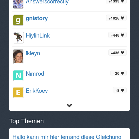
AnswerscorrectIy
+1333
gnistory
+1026
HiylinLink
+448
ikleyn
+436
Nimrod
+20
ErikKoev
+8
Top Themen
Hallo kann mir hier jemand diese Gleichung