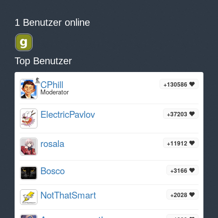
1 Benutzer online
Top Benutzer
CPhill
+130586
Moderator
ElectricPavlov
+37203
rosala
+11912
Bosco
+3166
NotThatSmart
+2028