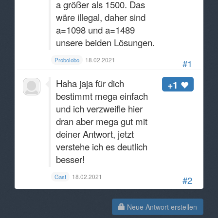
a größer als 1500. Das
wäre illegal, daher sind
a=1098 und a=1489
unsere beiden Lösungen.
18.02.2021
Probolobo
#1
Haha jaja für dich
+1
bestimmt mega einfach
und ich verzweifle hier
dran aber mega gut mit
deiner Antwort, jetzt
verstehe ich es deutlich
besser!
18.02.2021
Gast
#2
Neue Antwort erstellen