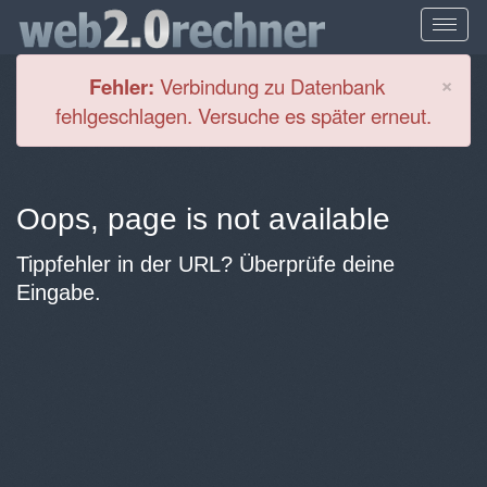
Cl
×
Fehler:
Verbindung zu Datenbank
fehlgeschlagen. Versuche es später erneut.
Oops, page is not available
Tippfehler in der URL? Überprüfe deine
Eingabe.