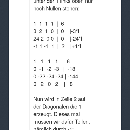
unter der 1 links oben nur
noch Nullen stehen:
1 1 1 1 | 6
3 2 1 0 | 0 |-3*I
24 2 0 0 | 0 |-24*I
-1 1 -1 1 | 2 |+1*I
1 1 1 1 | 6
0 -1 -2 -3 | -18
0 -22 -24 -24 | -144
0 2 0 2 | 8
Nun wird in Zeile 2 auf
der Diagonalen die 1
erzeugt. Dieses mal
müssen wir dafür Teilen,
nämlich durch -1: