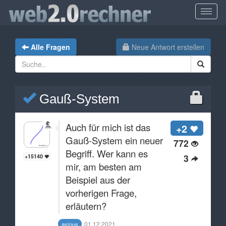
Alle Fragen
Neue Antwort erstellen
Gauß-System
Auch für mich ist das
+2
Gauß-System ein neuer
772
Begriff. Wer kann es
3
+15140
mir, am besten am
Beispiel aus der
vorherigen Frage,
erläutern?
01.12.2021
asinus