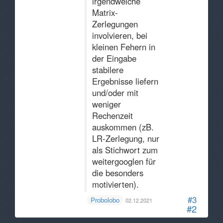
irgendwelche
Matrix-
Zerlegungen
involvieren, bei
kleinen Fehern in
der Eingabe
stabilere
Ergebnisse liefern
und/oder mit
weniger
Rechenzeit
auskommen (zB.
LR-Zerlegung, nur
als Stichwort zum
weitergooglen für
die besonders
motivierten).
#3
Probolobo
02.12.2021
#2