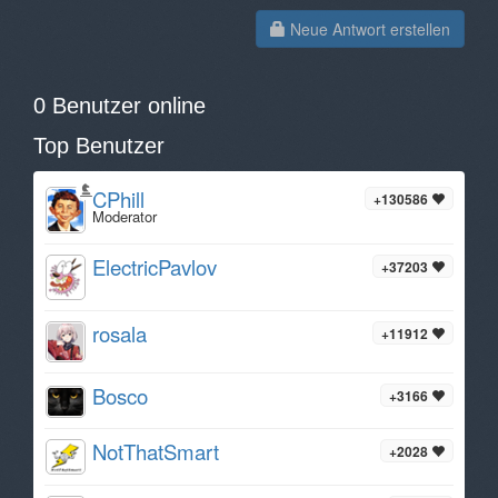
Neue Antwort erstellen
0 Benutzer online
Top Benutzer
CPhill
+130586
Moderator
ElectricPavlov
+37203
rosala
+11912
Bosco
+3166
NotThatSmart
+2028