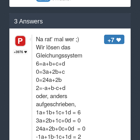
3
Answers
Na rat' mal wer ;)
+7
Wir lösen das
+3976
Gleichungssystem
6=a+b+c+d
0=3a+2b+c
0=24a+2b
2=-a+b-c+d
oder, anders
aufgeschrieben,
1a+1b+1c+1d = 6
3a+2b+1c+0d = 0
24a+2b+0c+0d = 0
-1a+1b-1c+1d = 2