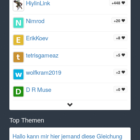
HiylinLink
+448
Nimrod
+20
ErikKoev
+8
tetrisgameaz
+5
wolfkram2019
+2
D R Muse
+0
Top Themen
Hallo kann mir hier jemand diese Gleichung