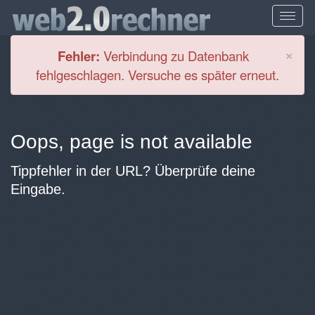
Cl
×
Fehler:
Verbindung zu Datenbank
fehlgeschlagen. Versuche es später erneut.
Oops, page is not available
Tippfehler in der URL? Überprüfe deine
Eingabe.