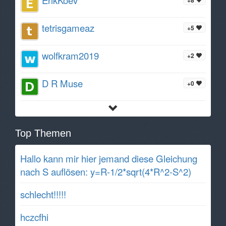
tetrisgameaz
+5
wolfkram2019
+2
D R Muse
+0
Top Themen
Hallo kann mir hier jemand diese Gleichung
nach S auflösen: y=R-1/2*sqrt(4*R^2-S^2)
schlecht!!!!!
hczcfhi