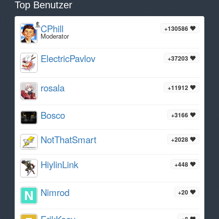
Top Benutzer
CPhill
+130586
Moderator
ElectricPavlov
+37203
rosala
+11912
Bosco
+3166
NotThatSmart
+2028
HiylinLink
+448
Nimrod
+20
ErikKoev
+8