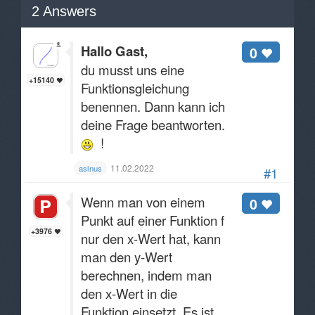
2
Answers
Hallo Gast,
0
du musst uns eine
+15140
Funktionsgleichung
benennen. Dann kann ich
deine Frage beantworten.
!
11.02.2022
asinus
#1
Wenn man von einem
0
Punkt auf einer Funktion f
+3976
nur den x-Wert hat, kann
man den y-Wert
berechnen, indem man
den x-Wert in die
Funktion einsetzt. Es ist