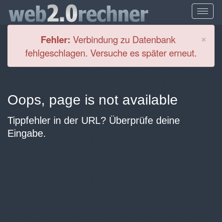
Cl
×
Fehler:
Verbindung zu Datenbank
fehlgeschlagen. Versuche es später erneut.
Oops, page is not available
Tippfehler in der URL? Überprüfe deine
Eingabe.