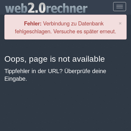
Cl
×
Fehler:
Verbindung zu Datenbank
fehlgeschlagen. Versuche es später erneut.
Oops, page is not available
Tippfehler in der URL? Überprüfe deine
Eingabe.