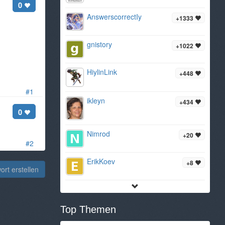
0
AnswerscorrectIy
+1333
gnistory
+1022
HiylinLink
+448
#1
ikleyn
+434
0
Nimrod
+20
#2
ErikKoev
+8
rt erstellen
Top Themen