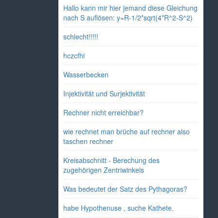
Hallo kann mir hier jemand diese Gleichung
nach S auflösen: y=R-1/2*sqrt(4*R^2-S^2)
schlecht!!!!!
hczcfhi
Wasserbecken
Injektivität und Surjektivität
Rechner nicht erreichbar?
wie rechnet man brüche auf rechner also
taschen rechner
Kreisabschnitt - Berechung des
zugehörigen Zentriwinkels
Was bedeutet der Satz des Pythagoras?
habe Hypothenuse , suche Kathete.