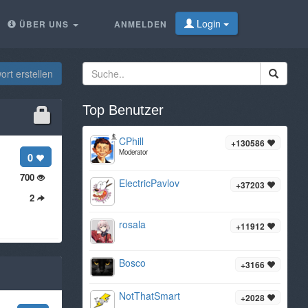
Login
ÜBER UNS
ANMELDEN
rt erstellen
Top Benutzer
CPhill
+130586
Moderator
0
700
ElectricPavlov
+37203
2
rosala
+11912
Bosco
+3166
NotThatSmart
+2028