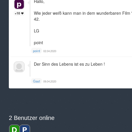
Hallo,
Wie jeder weiß kann man in dem wunderbaren Film "pe
+10
42.
LG
point
point
02.04.2020
Der Sinn des Lebens ist es zu Leben !
Gast
09.04.2020
2 Benutzer online