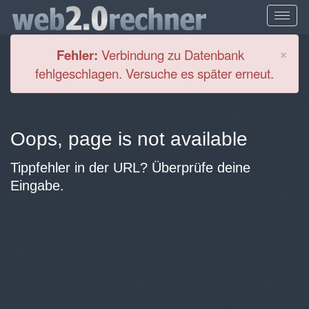
Cl
×
Fehler:
Verbindung zu Datenbank
fehlgeschlagen. Versuche es später erneut.
Oops, page is not available
Tippfehler in der URL? Überprüfe deine
Eingabe.