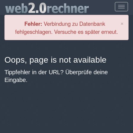
Cl
×
Fehler:
Verbindung zu Datenbank
fehlgeschlagen. Versuche es später erneut.
Oops, page is not available
Tippfehler in der URL? Überprüfe deine
Eingabe.