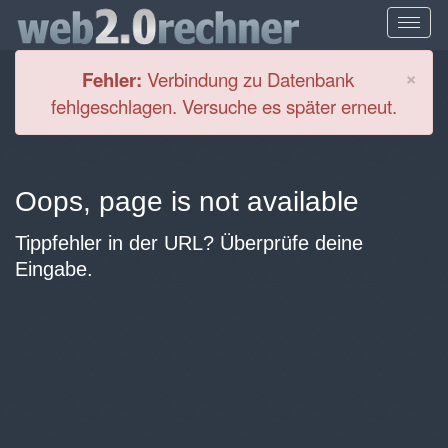
Cl
×
Fehler:
Verbindung zu Datenbank
fehlgeschlagen. Versuche es später erneut.
Oops, page is not available
Tippfehler in der URL? Überprüfe deine
Eingabe.