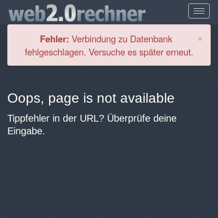
Cl
×
Fehler:
Verbindung zu Datenbank
fehlgeschlagen. Versuche es später erneut.
Oops, page is not available
Tippfehler in der URL? Überprüfe deine
Eingabe.