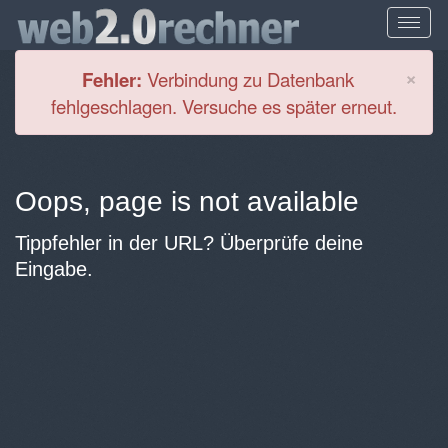
Cl
×
Fehler:
Verbindung zu Datenbank
fehlgeschlagen. Versuche es später erneut.
Oops, page is not available
Tippfehler in der URL? Überprüfe deine
Eingabe.