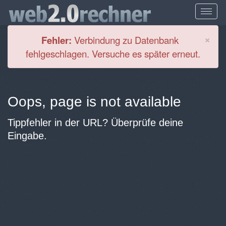
Cl
×
Fehler:
Verbindung zu Datenbank
fehlgeschlagen. Versuche es später erneut.
Oops, page is not available
Tippfehler in der URL? Überprüfe deine
Eingabe.