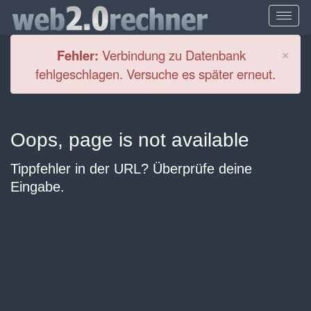
Cl
×
Fehler:
Verbindung zu Datenbank
fehlgeschlagen. Versuche es später erneut.
Oops, page is not available
Tippfehler in der URL? Überprüfe deine
Eingabe.