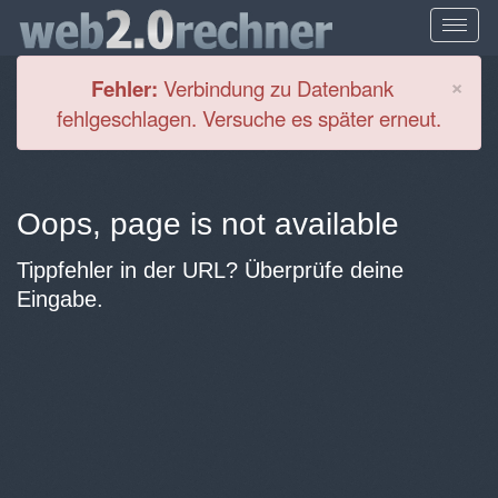
Cl
×
Fehler:
Verbindung zu Datenbank
fehlgeschlagen. Versuche es später erneut.
Oops, page is not available
Tippfehler in der URL? Überprüfe deine
Eingabe.