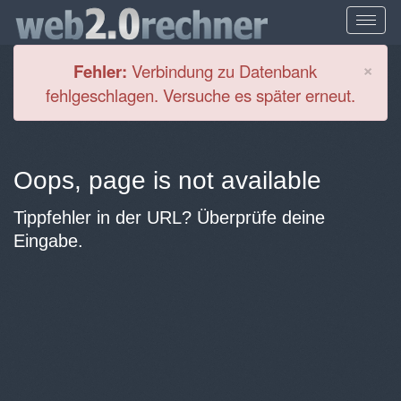
Cl
×
Fehler:
Verbindung zu Datenbank
fehlgeschlagen. Versuche es später erneut.
Oops, page is not available
Tippfehler in der URL? Überprüfe deine
Eingabe.