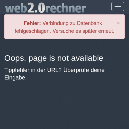
Cl
×
Fehler:
Verbindung zu Datenbank
fehlgeschlagen. Versuche es später erneut.
Oops, page is not available
Tippfehler in der URL? Überprüfe deine
Eingabe.