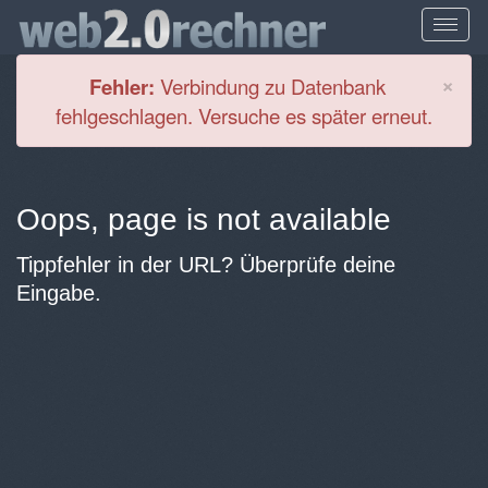
Cl
×
Fehler:
Verbindung zu Datenbank
fehlgeschlagen. Versuche es später erneut.
Oops, page is not available
Tippfehler in der URL? Überprüfe deine
Eingabe.