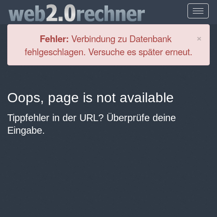
Cl
×
Fehler:
Verbindung zu Datenbank
fehlgeschlagen. Versuche es später erneut.
Oops, page is not available
Tippfehler in der URL? Überprüfe deine
Eingabe.