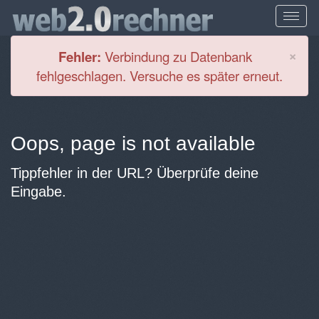
Cl
×
Fehler:
Verbindung zu Datenbank
fehlgeschlagen. Versuche es später erneut.
Oops, page is not available
Tippfehler in der URL? Überprüfe deine
Eingabe.