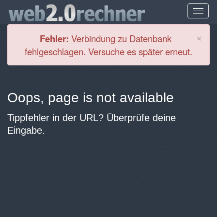
Cl
×
Fehler:
Verbindung zu Datenbank
fehlgeschlagen. Versuche es später erneut.
Oops, page is not available
Tippfehler in der URL? Überprüfe deine
Eingabe.