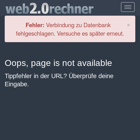
Cl
×
Fehler:
Verbindung zu Datenbank
fehlgeschlagen. Versuche es später erneut.
Oops, page is not available
Tippfehler in der URL? Überprüfe deine
Eingabe.