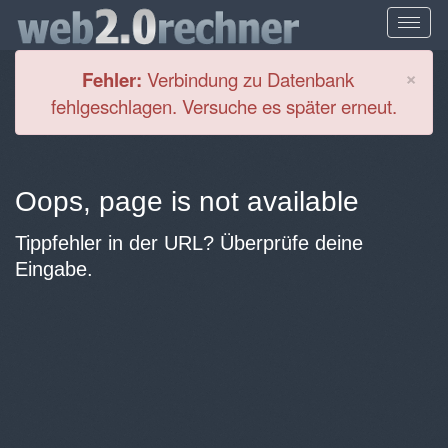
Cl
×
Fehler:
Verbindung zu Datenbank
fehlgeschlagen. Versuche es später erneut.
Oops, page is not available
Tippfehler in der URL? Überprüfe deine
Eingabe.