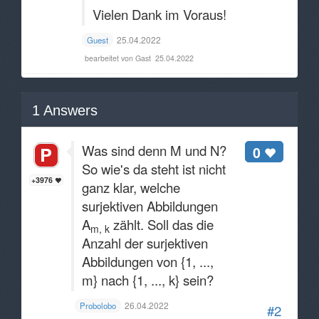
Vielen Dank im Voraus!
25.04.2022
Guest
bearbeitet von Gast
25.04.2022
1
Answers
Was sind denn M und N?
0
So wie's da steht ist nicht
+3976
ganz klar, welche
surjektiven Abbildungen
A
zählt. Soll das die
m, k
Anzahl der surjektiven
Abbildungen von {1, ...,
m} nach {1, ..., k} sein?
26.04.2022
Probolobo
#2