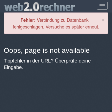
Cl
×
Fehler:
Verbindung zu Datenbank
fehlgeschlagen. Versuche es später erneut.
Oops, page is not available
Tippfehler in der URL? Überprüfe deine
Eingabe.