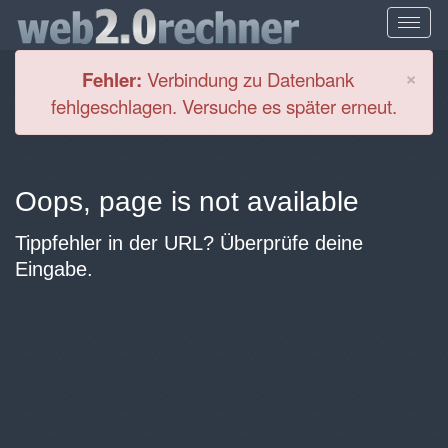
Cl
×
Fehler:
Verbindung zu Datenbank
fehlgeschlagen. Versuche es später erneut.
Oops, page is not available
Tippfehler in der URL? Überprüfe deine
Eingabe.