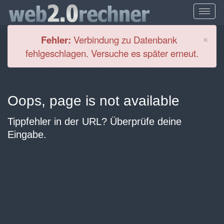
Cl
×
Fehler:
Verbindung zu Datenbank
fehlgeschlagen. Versuche es später erneut.
Oops, page is not available
Tippfehler in der URL? Überprüfe deine
Eingabe.