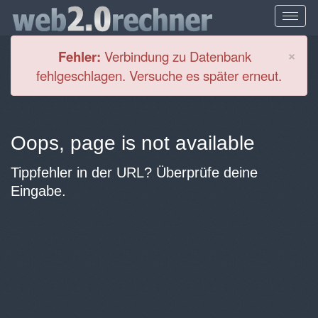
Cl
×
Fehler:
Verbindung zu Datenbank
fehlgeschlagen. Versuche es später erneut.
Oops, page is not available
Tippfehler in der URL? Überprüfe deine
Eingabe.