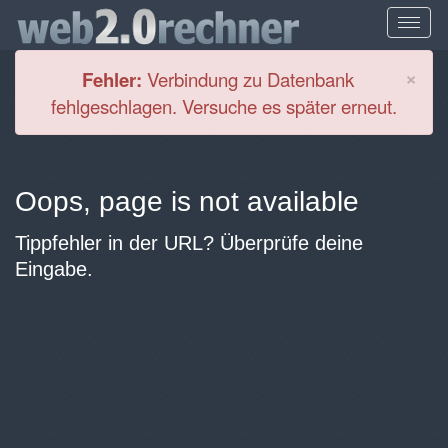
Cl
×
Fehler:
Verbindung zu Datenbank
fehlgeschlagen. Versuche es später erneut.
Oops, page is not available
Tippfehler in der URL? Überprüfe deine
Eingabe.