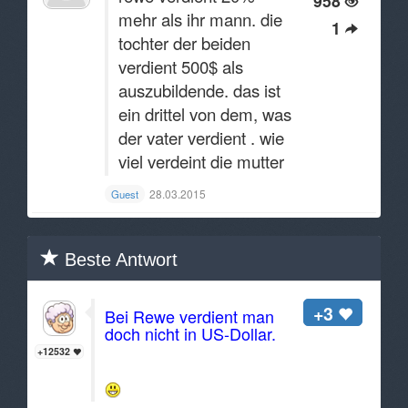
958
mehr als ihr mann. die
1
tochter der beiden
verdient 500$ als
auszubildende. das ist
ein drittel von dem, was
der vater verdient . wie
viel verdeint die mutter
28.03.2015
Guest
Beste Antwort
+3
Bei Rewe verdient man
doch nicht in US-Dollar.
+12532