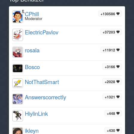
CPhill
+130586
Moderator
ElectricPavlov
+37203
rosala
+11912
Bosco
+3166
NotThatSmart
+2028
AnswerscorrectIy
+1321
HiylinLink
+448
ikleyn
+430