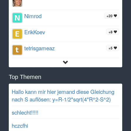
Nimrod
+20
ErikKoev
+8
tetrisgameaz
+5
Top Themen
Hallo kann mir hier jemand diese Gleichung
nach S auflösen: y=R-1/2*sqrt(4*R^2-S^2)
schlecht!!!!!
hczcfhi