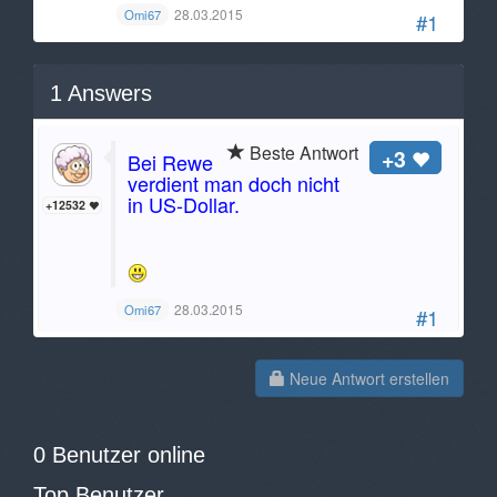
28.03.2015
Omi67
#1
1
Answers
Beste Antwort
+3
Bei Rewe
verdient man doch nicht
in US-Dollar.
+12532
28.03.2015
Omi67
#1
Neue Antwort erstellen
0 Benutzer online
Top Benutzer