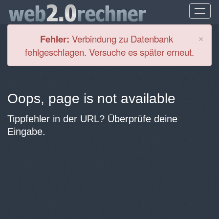
Cl
×
Fehler:
Verbindung zu Datenbank
fehlgeschlagen. Versuche es später erneut.
Oops, page is not available
Tippfehler in der URL? Überprüfe deine
Eingabe.