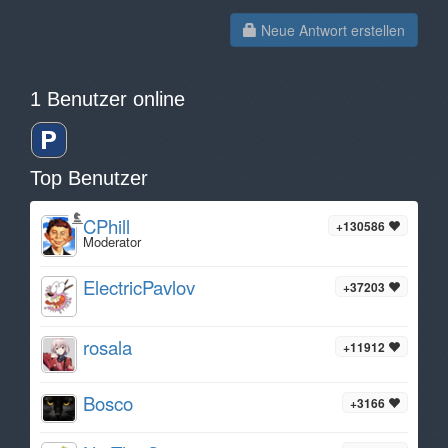
Neue Antwort erstellen
1 Benutzer online
Top Benutzer
CPhill
+130586
Moderator
ElectricPavlov
+37203
rosala
+11912
Bosco
+3166