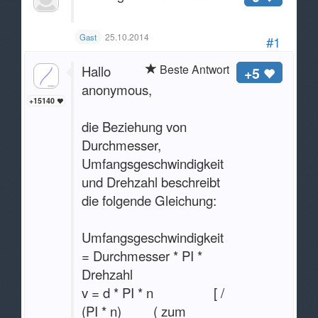
25.10.2014
Gast
#1
Beste Antwort
Hallo
+5
anonymous,
+15140
die Beziehung von
Durchmesser,
Umfangsgeschwindigkeit
und Drehzahl beschreibt
die folgende Gleichung:
Umfangsgeschwindigkeit
= Durchmesser * PI *
Drehzahl
v = d * PI * n [ /
(PI * n) ( zum