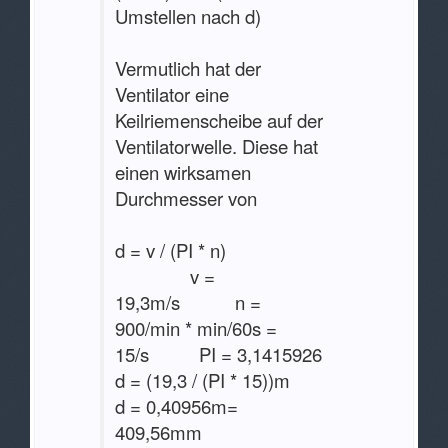
Umstellen nach d)
Vermutlich hat der
Ventilator eine
Keilriemenscheibe auf der
Ventilatorwelle. Diese hat
einen wirksamen
Durchmesser von
d = v / (PI * n)
v =
19,3m/s n =
900/min * min/60s =
15/s PI = 3,1415926
d = (19,3 / (PI * 15))m
d = 0,40956m=
409,56mm