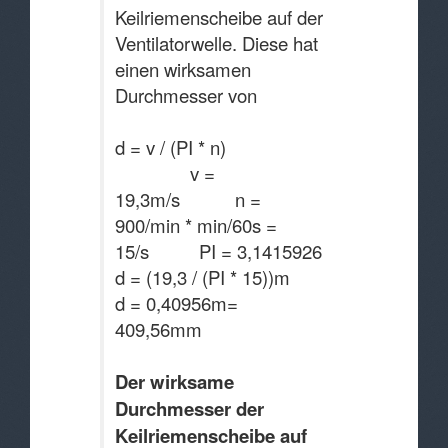
Keilriemenscheibe auf der
Ventilatorwelle. Diese hat
einen wirksamen
Durchmesser von
d = v / (PI * n)
v =
19,3m/s n =
900/min * min/60s =
15/s PI = 3,1415926
d = (19,3 / (PI * 15))m
d = 0,40956m=
409,56mm
Der wirksame
Durchmesser der
Keilriemenscheibe auf