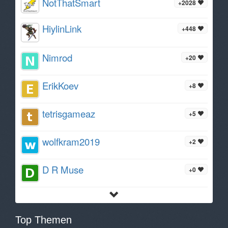
NotThatSmart
+2028
HiylinLink
+448
Nimrod
+20
ErikKoev
+8
tetrisgameaz
+5
wolfkram2019
+2
D R Muse
+0
Top Themen