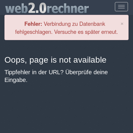
Cl
×
Fehler:
Verbindung zu Datenbank
fehlgeschlagen. Versuche es später erneut.
Oops, page is not available
Tippfehler in der URL? Überprüfe deine
Eingabe.