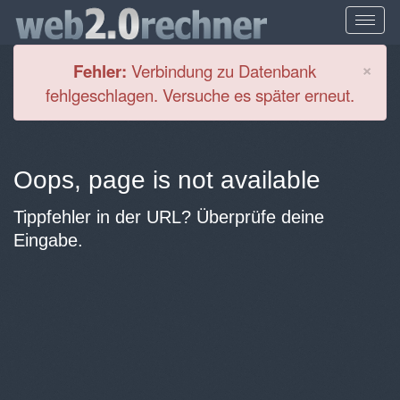
Cl
×
Fehler:
Verbindung zu Datenbank
fehlgeschlagen. Versuche es später erneut.
Oops, page is not available
Tippfehler in der URL? Überprüfe deine
Eingabe.