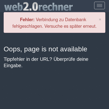
Cl
×
Fehler:
Verbindung zu Datenbank
fehlgeschlagen. Versuche es später erneut.
Oops, page is not available
Tippfehler in der URL? Überprüfe deine
Eingabe.