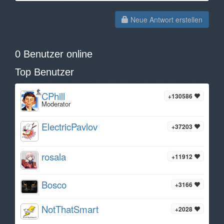
Neue Antwort erstellen
0 Benutzer online
Top Benutzer
CPhill
+130586
Moderator
ElectricPavlov
+37203
rosala
+11912
Bosco
+3166
NotThatSmart
+2028