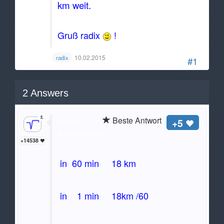
km weit.
Gruß radix
!
10.02.2015
radix
#1
2
Answers
Hallo
Beste Antwort
+5
Anonymous,
+14538
in 60 min 18 km
in 1 min 18km /60