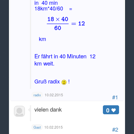
in 40 min
18km*40/60 =
km
Er fährt in 40 Minuten 12
km weit.
Gruß radix
!
10.02.2015
radix
#1
vielen dank
0
10.02.2015
Gast
#2