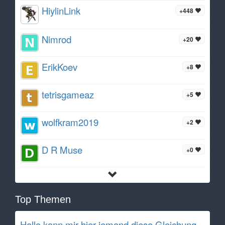
HiylinLink
+448
Nimrod
+20
ErikKoev
+8
tetrisgameaz
+5
wolfkram2019
+2
D R Muse
+0
Top Themen
Hallo kann mir hier jemand diese Gleichung