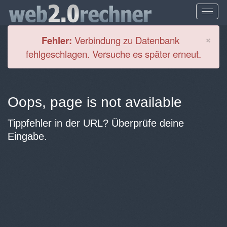
Cl
×
Fehler:
Verbindung zu Datenbank
fehlgeschlagen. Versuche es später erneut.
Oops, page is not available
Tippfehler in der URL? Überprüfe deine
Eingabe.