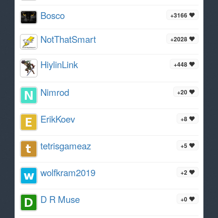
Bosco
+3166
NotThatSmart
+2028
HiylinLink
+448
Nimrod
+20
ErikKoev
+8
tetrisgameaz
+5
wolfkram2019
+2
D R Muse
+0