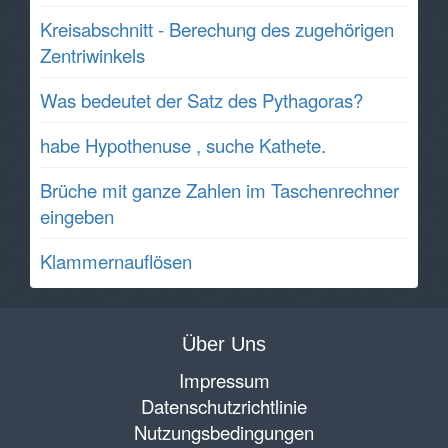
Kreisabschnitt - Berechung des zugehörigen
Zentriwinkels
Was bedeutet der Satz des Pythagoras?
habe Hypothenuse , suche Kathete.
Brüche mit ganze Zahlen im Taschenrechner
eingeben
Klammernauflösen
Über Uns
Impressum
Datenschutzrichtlinie
Nutzungsbedingungen