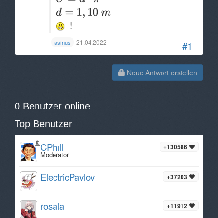
!
21.04.2022
asinus
#1
Neue Antwort erstellen
0 Benutzer online
Top Benutzer
CPhill
+130586
Moderator
ElectricPavlov
+37203
rosala
+11912