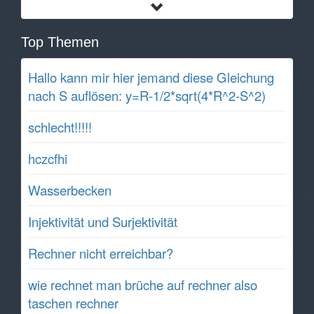
Top Themen
Hallo kann mir hier jemand diese Gleichung
nach S auflösen: y=R-1/2*sqrt(4*R^2-S^2)
schlecht!!!!!
hczcfhi
Wasserbecken
Injektivität und Surjektivität
Rechner nicht erreichbar?
wie rechnet man brüche auf rechner also
taschen rechner