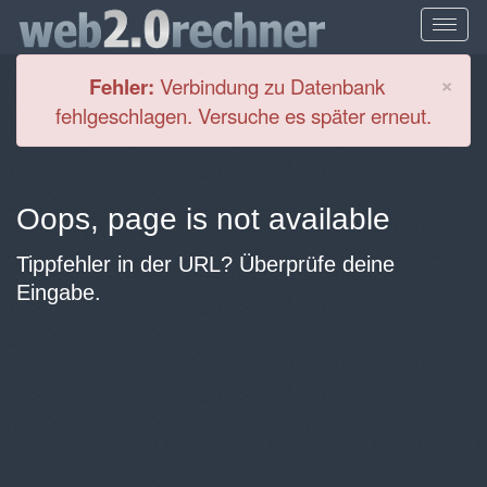
Cl
×
Fehler:
Verbindung zu Datenbank
fehlgeschlagen. Versuche es später erneut.
Oops, page is not available
Tippfehler in der URL? Überprüfe deine
Eingabe.