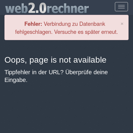
Cl
×
Fehler:
Verbindung zu Datenbank
fehlgeschlagen. Versuche es später erneut.
Oops, page is not available
Tippfehler in der URL? Überprüfe deine
Eingabe.