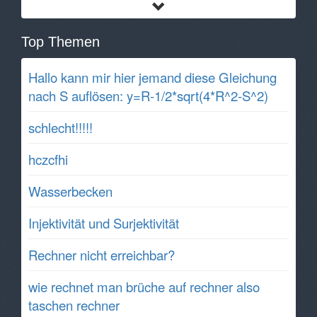
Top Themen
Hallo kann mir hier jemand diese Gleichung
nach S auflösen: y=R-1/2*sqrt(4*R^2-S^2)
schlecht!!!!!
hczcfhi
Wasserbecken
Injektivität und Surjektivität
Rechner nicht erreichbar?
wie rechnet man brüche auf rechner also
taschen rechner