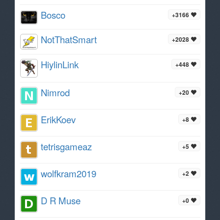
Bosco
+3166
NotThatSmart
+2028
HiylinLink
+448
Nimrod
+20
ErikKoev
+8
tetrisgameaz
+5
wolfkram2019
+2
D R Muse
+0