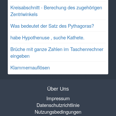
Kreisabschnitt - Berechung des zugehörigen
Zentriwinkels
Was bedeutet der Satz des Pythagoras?
habe Hypothenuse , suche Kathete.
Brüche mit ganze Zahlen im Taschenrechner
eingeben
Klammernauflösen
Über Uns
Impressum
Datenschutzrichtlinie
Nutzungsbedingungen