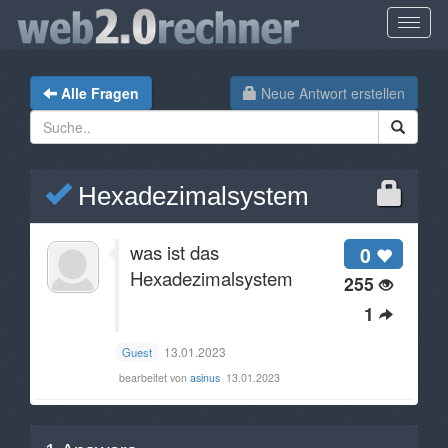
Alle Fragen
Neue Antwort erstellen
Hexadezimalsystem
was ist das
0
Hexadezimalsystem
255
1
13.01.2023
Guest
bearbeitet von
asinus
13.01.2023