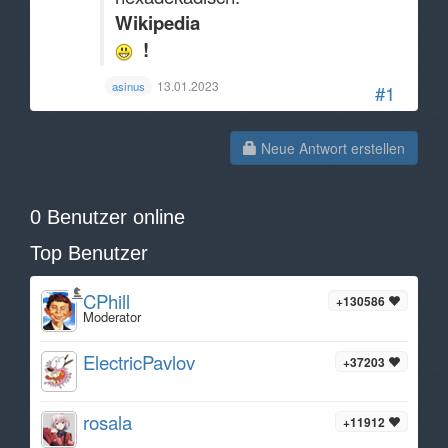
Wikipedia
!
13.01.2023
asinus
#1
Neue Antwort erstellen
0 Benutzer online
Top Benutzer
CPhill
+130586
Moderator
ElectricPavlov
+37203
rosala
+11912