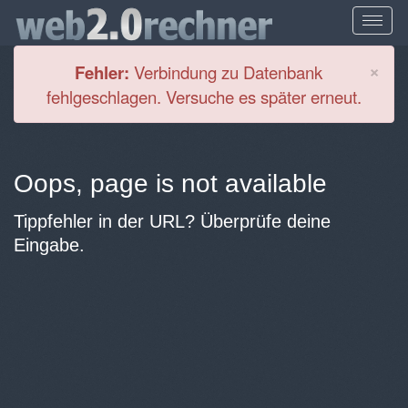
Cl
×
Fehler:
Verbindung zu Datenbank
fehlgeschlagen. Versuche es später erneut.
Oops, page is not available
Tippfehler in der URL? Überprüfe deine
Eingabe.