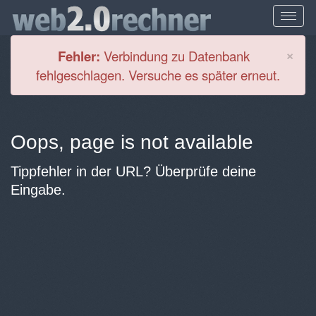
Cl
×
Fehler:
Verbindung zu Datenbank
fehlgeschlagen. Versuche es später erneut.
Oops, page is not available
Tippfehler in der URL? Überprüfe deine
Eingabe.